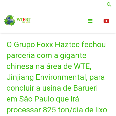
Home
O Grupo Foxx Haztec fechou
Quem Somos
parceria com a gigante
Notícias
chinesa na área de WTE,
Publicações
Jinjiang Environmental, para
concluir a usina de Barueri
Parceiros
em São Paulo que irá
Links
processar 825 ton/dia de lixo
SOFOS