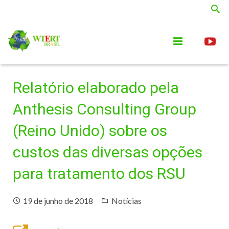
Home
Relatório elaborado pela
Quem Somos
Anthesis Consulting Group
Notícias
(Reino Unido) sobre os
Publicações
custos das diversas opções
para tratamento dos RSU
Parceiros
Links
19 de junho de 2018
Notícias
SOFOS